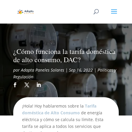
¿Cómo funciona la tarifa doméstica
de alto consumo, DAC?
por
Adapta Paneles Solares
|
Sep 16, 2022
|
Políticas y
Regulación
¡Hola! Hoy hablaremos sobre la
Tarifa
doméstica de Alto Consumo
de energía
eléctrica y cómo se calcula su límite. Esta
tarifa se aplica a todos los servicios que